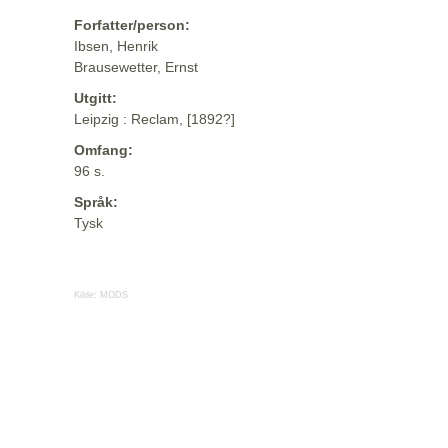
Forfatter/person:
Ibsen, Henrik
Brausewetter, Ernst
Utgitt:
Leipzig : Reclam, [1892?]
Omfang:
96 s.
Språk:
Tysk
Kilde:
MODS