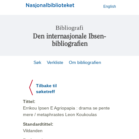
English
Bibliografi
Den internasjonale Ibsen-
bibliografien
Søk
Verkliste
Om bibliografien
Tilbake til
søketreff
Tittel:
Errikou Ipsen E Agriopapia : drama se pente
mere / metaphrastes Leon Koukoulas
Standardtittel:
Vildanden