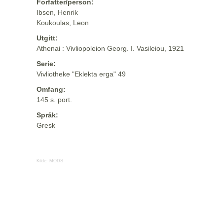
Forfatter/person:
Ibsen, Henrik
Koukoulas, Leon
Utgitt:
Athenai : Vivliopoleion Georg. I. Vasileiou, 1921
Serie:
Vivliotheke "Eklekta erga" 49
Omfang:
145 s. port.
Språk:
Gresk
Kilde:
MODS