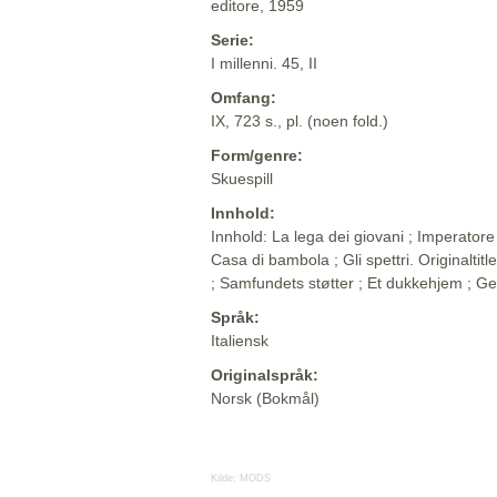
editore, 1959
Serie:
I millenni. 45, II
Omfang:
IX, 723 s., pl. (noen fold.)
Form/genre:
Skuespill
Innhold:
Innhold: La lega dei giovani ; Imperatore 
Casa di bambola ; Gli spettri. Originaltit
; Samfundets støtter ; Et dukkehjem ; 
Språk:
Italiensk
Originalspråk:
Norsk (Bokmål)
Kilde:
MODS