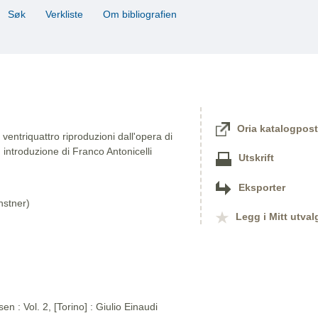
Søk
Verkliste
Om bibliografien
Oria katalogpost
entriquattro riproduzioni dall'opera di
 introduzione di Franco Antonicelli
Utskrift
Eksporter
nstner)
Legg i Mitt utval
n : Vol. 2, [Torino] : Giulio Einaudi