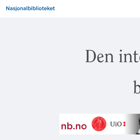
Den int
b