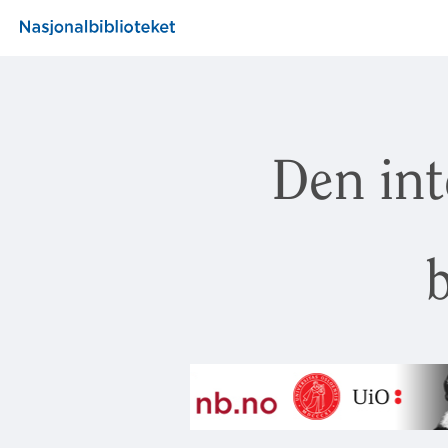
Den int
b