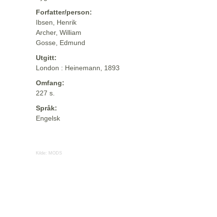
Forfatter/person:
Ibsen, Henrik
Archer, William
Gosse, Edmund
Utgitt:
London : Heinemann, 1893
Omfang:
227 s.
Språk:
Engelsk
Kilde:
MODS