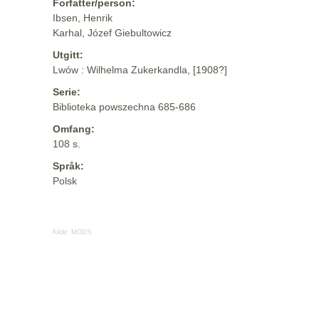
Forfatter/person:
Ibsen, Henrik
Karhal, Józef Giebultowicz
Utgitt:
Lwów : Wilhelma Zukerkandla, [1908?]
Serie:
Biblioteka powszechna 685-686
Omfang:
108 s.
Språk:
Polsk
Kilde:
MODS