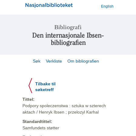
English
Bibliografi
Den internasjonale Ibsen-
bibliografien
Søk
Verkliste
Om bibliografien
Tilbake til
søketreff
Tittel:
Podpory spoleczenstwa : sztuka w szterech
aktach / Henryk Ibsen ; przelozyl Karhal
Standardtittel:
Samfundets støtter