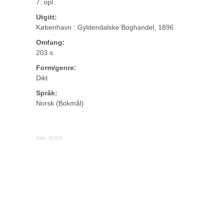
7. opl.
Utgitt:
København : Gyldendalske Boghandel, 1896
Omfang:
203 s.
Form/genre:
Dikt
Språk:
Norsk (Bokmål)
Kilde:
MODS