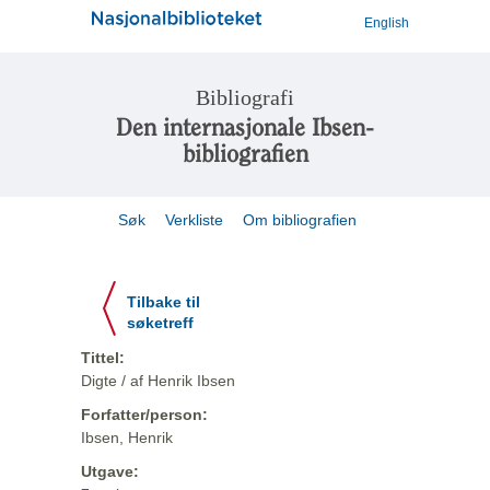
English
Bibliografi
Den internasjonale Ibsen-
bibliografien
Søk
Verkliste
Om bibliografien
Tilbake til
søketreff
Tittel:
Digte / af Henrik Ibsen
Forfatter/person:
Ibsen, Henrik
Utgave: