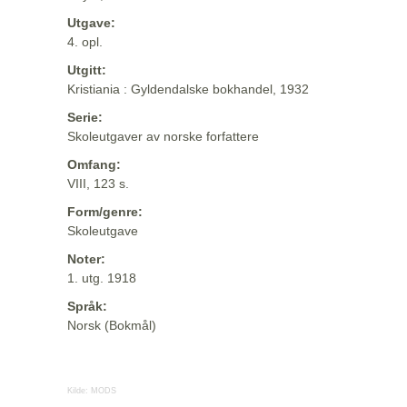
Utgave:
4. opl.
Utgitt:
Kristiania : Gyldendalske bokhandel, 1932
Serie:
Skoleutgaver av norske forfattere
Omfang:
VIII, 123 s.
Form/genre:
Skoleutgave
Noter:
1. utg. 1918
Språk:
Norsk (Bokmål)
Kilde:
MODS