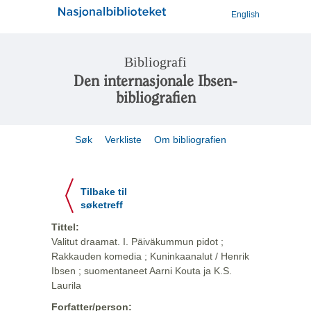
English
Bibliografi
Den internasjonale Ibsen-
bibliografien
Søk
Verkliste
Om bibliografien
Tilbake til
søketreff
Tittel:
Valitut draamat. I. Päiväkummun pidot ;
Rakkauden komedia ; Kuninkaanalut / Henrik
Ibsen ; suomentaneet Aarni Kouta ja K.S.
Laurila
Forfatter/person: