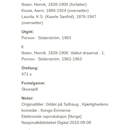
Ibsen, Henrik, 1828-1906 (forfatter)
Kouta, Aarni, 1884-1924 (oversetter)
Laurila, K.S. (Kaarle Sanfrid), 1876-1947
(oversetter)
Utgitt:
Porvoo : Söderström, 1963
I:
Ibsen, Henrik, 1828-1906: Valitut draamat : 1,
Porvoo : Söderström, 1962-1963
Omfang:
471 s.
Form/genre:
Skuespill
Noter:
Originaltitler: Gildet på Solhaug ; Kjærlighedens
komedie ; Kongs-Emnerne
Elektronisk reproduksjon [Norge]
Nasjonalbiblioteket Digital 2010-09-08