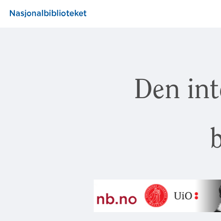
Den int
b