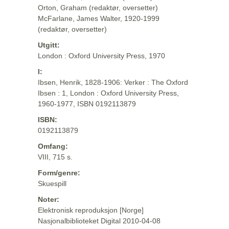
Orton, Graham (redaktør, oversetter)
McFarlane, James Walter, 1920-1999
(redaktør, oversetter)
Utgitt:
London : Oxford University Press, 1970
I:
Ibsen, Henrik, 1828-1906: Verker : The Oxford
Ibsen : 1, London : Oxford University Press,
1960-1977, ISBN 0192113879
ISBN:
0192113879
Omfang:
VIII, 715 s.
Form/genre:
Skuespill
Noter:
Elektronisk reproduksjon [Norge]
Nasjonalbiblioteket Digital 2010-04-08