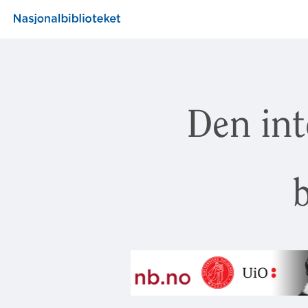
Den int
b