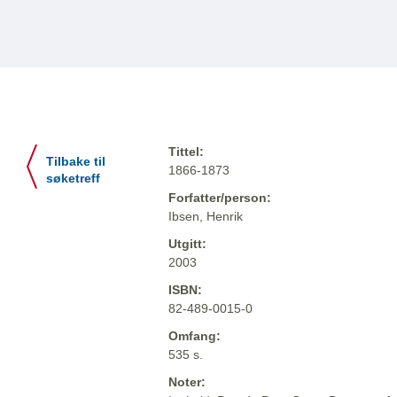
Tittel:
Tilbake til
1866-1873
søketreff
Forfatter/person:
Ibsen, Henrik
Utgitt:
2003
ISBN:
82-489-0015-0
Omfang:
535 s.
Noter: