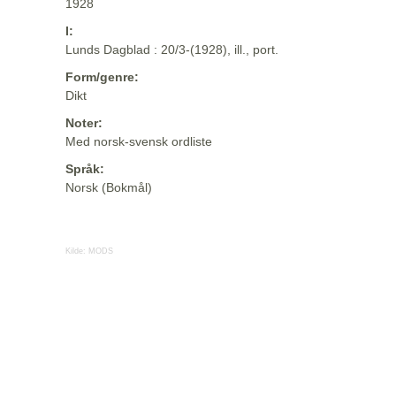
1928
I:
Lunds Dagblad : 20/3-(1928), ill., port.
Form/genre:
Dikt
Noter:
Med norsk-svensk ordliste
Språk:
Norsk (Bokmål)
Kilde:
MODS