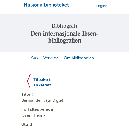
English
Bibliografi
Den internasjonale Ibsen-
bibliografien
Søk
Verkliste
Om bibliografien
Tilbake til
søketreff
Tittel:
Bermanden : (ur Digte)
Forfatter/person:
Ibsen, Henrik
Utgitt: