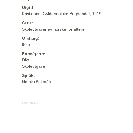
Utgitt:
Kristiania : Gyldendalske Boghandel, 1919
Serie:
Skoleutgaver av norske forfattere
Omfang:
90 s.
Form/genre:
Dikt
Skoleutgave
Språk:
Norsk (Bokmål)
Kilde:
MODS