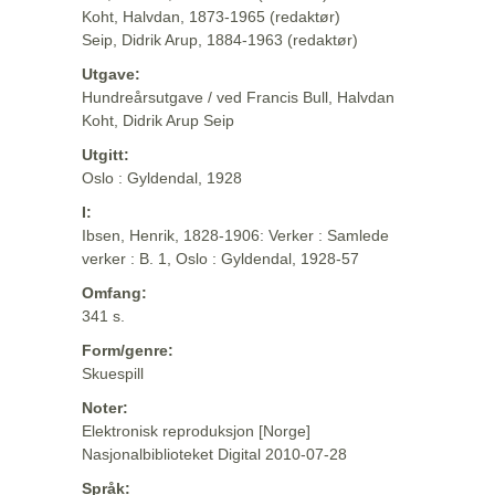
Koht, Halvdan, 1873-1965 (redaktør)
Seip, Didrik Arup, 1884-1963 (redaktør)
Utgave:
Hundreårsutgave / ved Francis Bull, Halvdan
Koht, Didrik Arup Seip
Utgitt:
Oslo : Gyldendal, 1928
I:
Ibsen, Henrik, 1828-1906: Verker : Samlede
verker : B. 1, Oslo : Gyldendal, 1928-57
Omfang:
341 s.
Form/genre:
Skuespill
Noter:
Elektronisk reproduksjon [Norge]
Nasjonalbiblioteket Digital 2010-07-28
Språk: