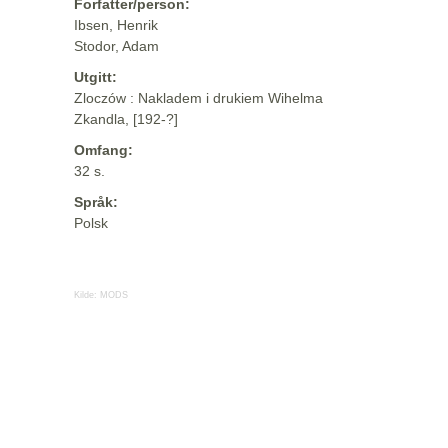
Forfatter/person:
Ibsen, Henrik
Stodor, Adam
Utgitt:
Zloczów : Nakladem i drukiem Wihelma
Zkandla, [192-?]
Omfang:
32 s.
Språk:
Polsk
Kilde:
MODS