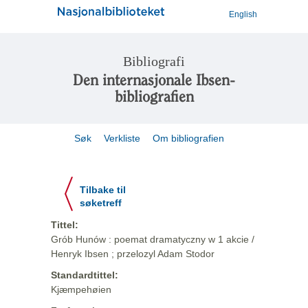
English
Bibliografi
Den internasjonale Ibsen-
bibliografien
Søk
Verkliste
Om bibliografien
Tilbake til
søketreff
Tittel:
Grób Hunów : poemat dramatyczny w 1 akcie /
Henryk Ibsen ; przelozyl Adam Stodor
Standardtittel:
Kjæmpehøien