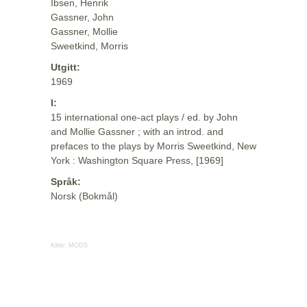
Ibsen, Henrik
Gassner, John
Gassner, Mollie
Sweetkind, Morris
Utgitt:
1969
I:
15 international one-act plays / ed. by John
and Mollie Gassner ; with an introd. and
prefaces to the plays by Morris Sweetkind, New
York : Washington Square Press, [1969]
Språk:
Norsk (Bokmål)
Kilde:
MODS