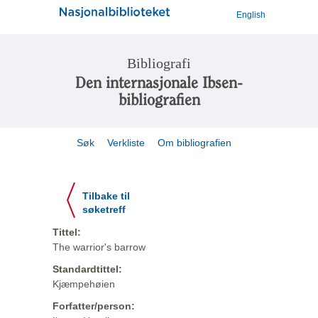
English
Bibliografi
Den internasjonale Ibsen-
bibliografien
Søk
Verkliste
Om bibliografien
Tilbake til
søketreff
Tittel:
The warrior's barrow
Standardtittel:
Kjæmpehøien
Forfatter/person: