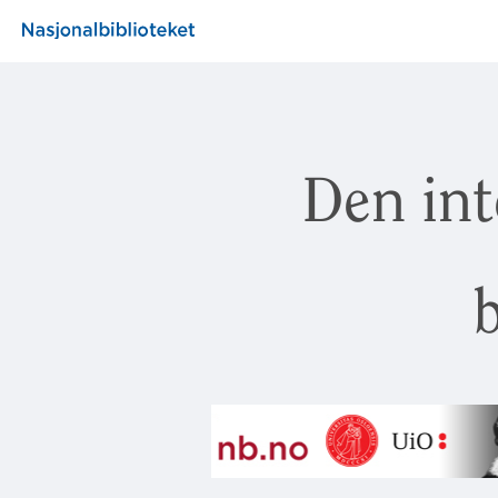
Den int
b