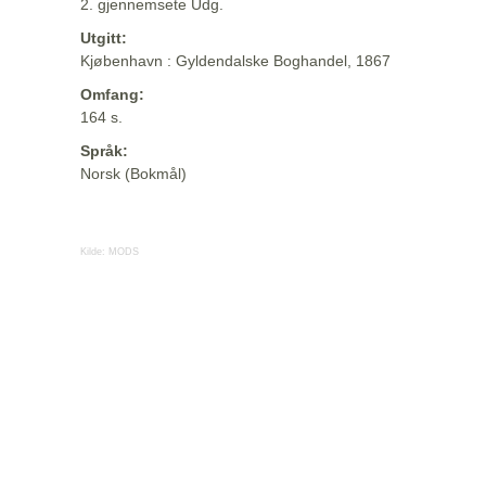
2. gjennemsete Udg.
Utgitt:
Kjøbenhavn : Gyldendalske Boghandel, 1867
Omfang:
164 s.
Språk:
Norsk (Bokmål)
Kilde:
MODS