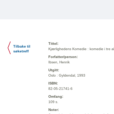
Tittel:
Tilbake til
Kjærlighedens Komedie : komedie i tre a
søketreff
Forfatter/person:
Ibsen, Henrik
Utgitt:
Oslo : Gyldendal, 1993
ISBN:
82-05-21741-6
Omfang:
109 s.
Noter: