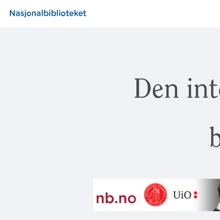
Den int
b