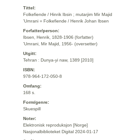
Tittel:
Folkefiende / Hinrik Ibsin ; mutarjim Mir Majid
'Umrani = Folkefiende / Henrik Johan Ibsen
Forfatter/person:
Ibsen, Henrik, 1828-1906 (forfatter)
'Umrani, Mir Majid, 1956- (oversetter)
Utgitt:
Tehran : Dunya-yi naw, 1389 [2010]
ISBN:
978-964-172-050-8
Omfang:
168 s.
Form/genre:
Skuespill
Noter:
Elektronisk reproduksjon [Norge]
Nasjonalbiblioteket Digital 2024-01-17