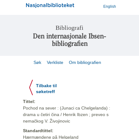
English
Bibliografi
Den internasjonale Ibsen-
bibliografien
Søk
Verkliste
Om bibliografien
Tilbake til
søketreff
Tittel:
Pochod na sever : (Junaci ca Chelgelanda) :
drama u četiri čina / Henrik Ibzen ; preveo s
nemačkog V. Živojinovic
Standardtittel:
Hærmændene på Helgeland