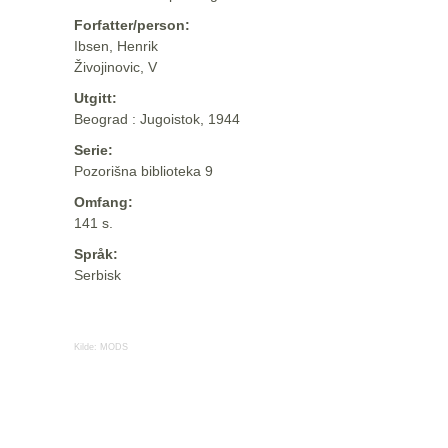
Forfatter/person:
Ibsen, Henrik
Živojinovic, V
Utgitt:
Beograd : Jugoistok, 1944
Serie:
Pozorišna biblioteka 9
Omfang:
141 s.
Språk:
Serbisk
Kilde:
MODS