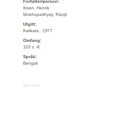
Forfatter/person:
Ibsen, Henrik
Mukhopadhyay, Ranjit
Utgitt:
Kalikata : 1977
Omfang:
103 s. ill.
Språk:
Bengali
Kilde:
MODS