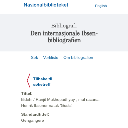
English
Bibliografi
Den internasjonale Ibsen-
bibliografien
Søk
Verkliste
Om bibliografien
Tilbake til
søketreff
Tittel:
Bidehi / Ranjit Mukhopadhyay ; mul racana:
Henrik Ibsener natak 'Gosts'
Standardtittel:
Gengangere