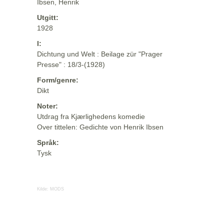
Ibsen, Henrik
Utgitt:
1928
I:
Dichtung und Welt : Beilage zür "Prager
Presse" : 18/3-(1928)
Form/genre:
Dikt
Noter:
Utdrag fra Kjærlighedens komedie
Over tittelen: Gedichte von Henrik Ibsen
Språk:
Tysk
Kilde:
MODS