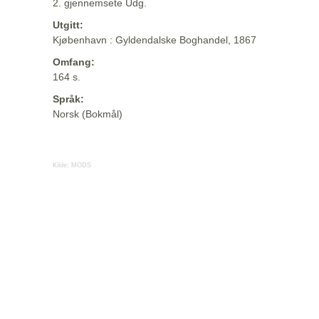
2. gjennemsete Udg.
Utgitt:
Kjøbenhavn : Gyldendalske Boghandel, 1867
Omfang:
164 s.
Språk:
Norsk (Bokmål)
Kilde:
MODS