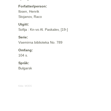
Forfatter/person:
Ibsen, Henrik
Stojanov, Raco
Utgitt:
Sofija : Kn-vo Al. Paskalev, [19-]
Serie:
Vsemirna biblioteka No. 789
Omfang:
104 s.
Språk:
Bulgarsk
Kilde:
MODS