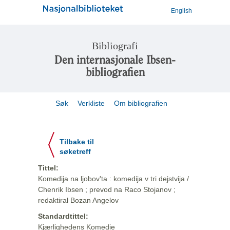
English
Bibliografi
Den internasjonale Ibsen-
bibliografien
Søk
Verkliste
Om bibliografien
Tilbake til
søketreff
Tittel:
Komedija na ljobov'ta : komedija v tri dejstvija /
Chenrik Ibsen ; prevod na Raco Stojanov ;
redaktiral Bozan Angelov
Standardtittel:
Kjærlighedens Komedie