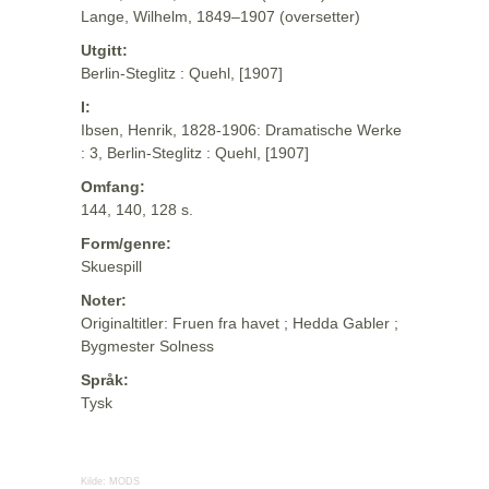
Lange, Wilhelm, 1849–1907 (oversetter)
Utgitt:
Berlin-Steglitz : Quehl, [1907]
I:
Ibsen, Henrik, 1828-1906: Dramatische Werke
: 3, Berlin-Steglitz : Quehl, [1907]
Omfang:
144, 140, 128 s.
Form/genre:
Skuespill
Noter:
Originaltitler: Fruen fra havet ; Hedda Gabler ;
Bygmester Solness
Språk:
Tysk
Kilde:
MODS