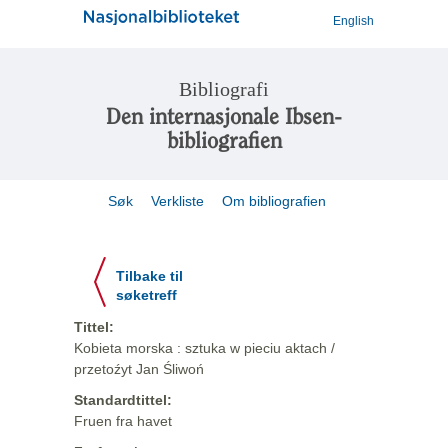
English
Bibliografi
Den internasjonale Ibsen-
bibliografien
Søk
Verkliste
Om bibliografien
Tilbake til
søketreff
Tittel:
Kobieta morska : sztuka w pieciu aktach /
przetoźyt Jan Śliwoń
Standardtittel:
Fruen fra havet