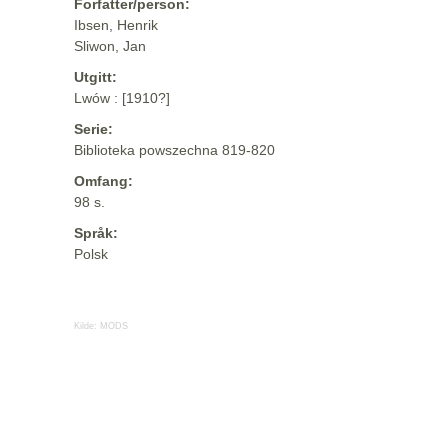
Forfatter/person:
Ibsen, Henrik
Sliwon, Jan
Utgitt:
Lwów : [1910?]
Serie:
Biblioteka powszechna 819-820
Omfang:
98 s.
Språk:
Polsk
Kilde:
MODS