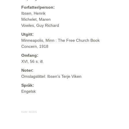
Forfatter/person:
Ibsen, Henrik
Michelet, Maren
Vowles, Guy Richard
Utgitt:
Minneapolis, Minn : The Free Church Book
Concern, 1918
Omfang:
XVI, 56 s. ill.
Noter:
Omslagstittel: Ibsen's Terje Viken
Språk:
Engelsk
Kilde:
MODS