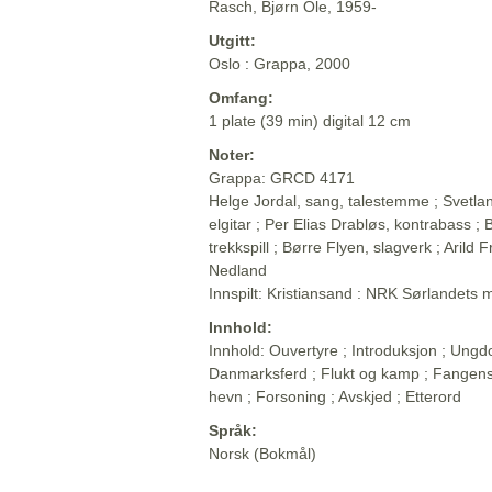
Rasch, Bjørn Ole, 1959-
Utgitt:
Oslo : Grappa, 2000
Omfang:
1 plate (39 min) digital 12 cm
Noter:
Grappa: GRCD 4171
Helge Jordal, sang, talestemme ; Svetlana
elgitar ; Per Elias Drabløs, kontrabass ;
trekkspill ; Børre Flyen, slagverk ; Arild
Nedland
Innspilt: Kristiansand : NRK Sørlandets 
Innhold:
Innhold: Ouvertyre ; Introduksjon ; Ungdo
Danmarksferd ; Flukt og kamp ; Fangens
hevn ; Forsoning ; Avskjed ; Etterord
Språk:
Norsk (Bokmål)