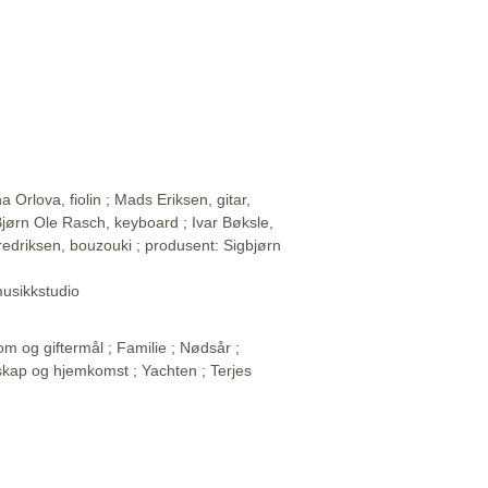
 Orlova, fiolin ; Mads Eriksen, gitar,
 Bjørn Ole Rasch, keyboard ; Ivar Bøksle,
 Fredriksen, bouzouki ; produsent: Sigbjørn
musikkstudio
m og giftermål ; Familie ; Nødsår ;
kap og hjemkomst ; Yachten ; Terjes