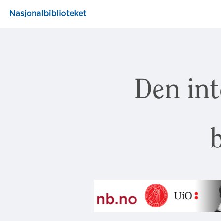
Den int
b