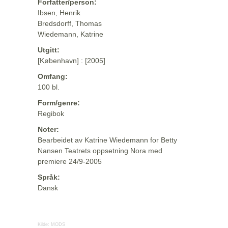
Forfatter/person:
Ibsen, Henrik
Bredsdorff, Thomas
Wiedemann, Katrine
Utgitt:
[København] : [2005]
Omfang:
100 bl.
Form/genre:
Regibok
Noter:
Bearbeidet av Katrine Wiedemann for Betty
Nansen Teatrets oppsetning Nora med
premiere 24/9-2005
Språk:
Dansk
Kilde:
MODS