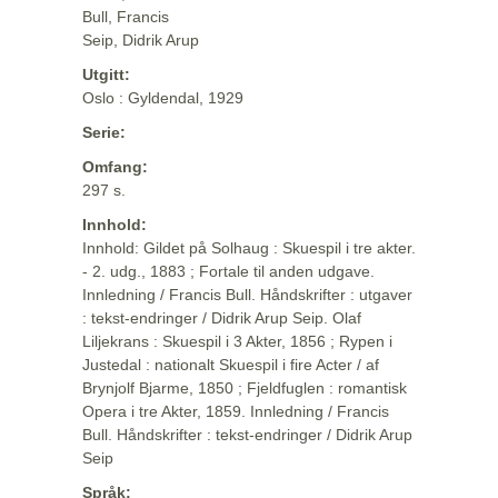
Bull, Francis
Seip, Didrik Arup
Utgitt:
Oslo : Gyldendal, 1929
Serie:
Omfang:
297 s.
Innhold:
Innhold: Gildet på Solhaug : Skuespil i tre akter.
- 2. udg., 1883 ; Fortale til anden udgave.
Innledning / Francis Bull. Håndskrifter : utgaver
: tekst-endringer / Didrik Arup Seip. Olaf
Liljekrans : Skuespil i 3 Akter, 1856 ; Rypen i
Justedal : nationalt Skuespil i fire Acter / af
Brynjolf Bjarme, 1850 ; Fjeldfuglen : romantisk
Opera i tre Akter, 1859. Innledning / Francis
Bull. Håndskrifter : tekst-endringer / Didrik Arup
Seip
Språk: