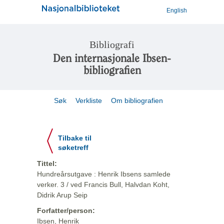
English
Bibliografi
Den internasjonale Ibsen-
bibliografien
Søk
Verkliste
Om bibliografien
Tilbake til
søketreff
Tittel:
Hundreårsutgave : Henrik Ibsens samlede
verker. 3 / ved Francis Bull, Halvdan Koht,
Didrik Arup Seip
Forfatter/person:
Ibsen, Henrik