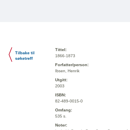
Tittel:
Tilbake til
1866-1873
søketreff
Forfatter/person:
Ibsen, Henrik
Utgitt:
2003
ISBN:
82-489-0015-0
Omfang:
535 s.
Noter: