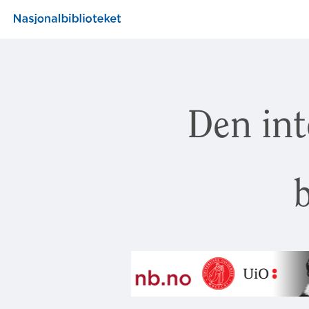
Den int
b