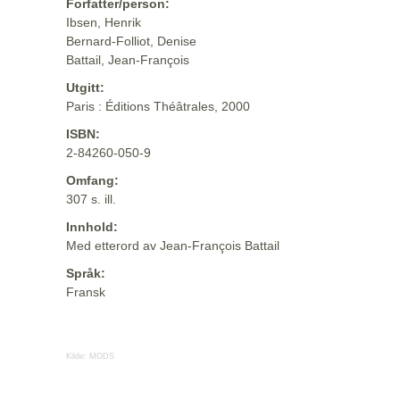
Forfatter/person:
Ibsen, Henrik
Bernard-Folliot, Denise
Battail, Jean-François
Utgitt:
Paris : Éditions Théâtrales, 2000
ISBN:
2-84260-050-9
Omfang:
307 s. ill.
Innhold:
Med etterord av Jean-François Battail
Språk:
Fransk
Kilde:
MODS