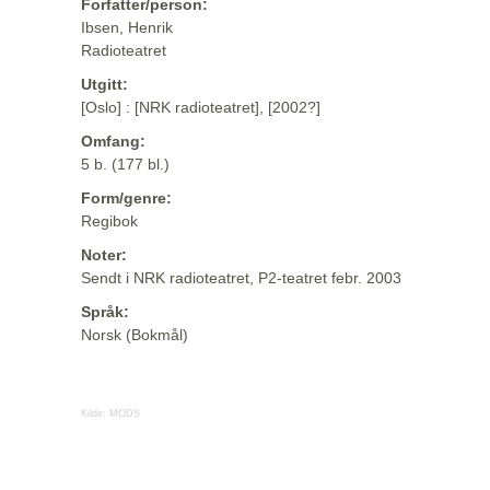
Forfatter/person:
Ibsen, Henrik
Radioteatret
Utgitt:
[Oslo] : [NRK radioteatret], [2002?]
Omfang:
5 b. (177 bl.)
Form/genre:
Regibok
Noter:
Sendt i NRK radioteatret, P2-teatret febr. 2003
Språk:
Norsk (Bokmål)
Kilde:
MODS