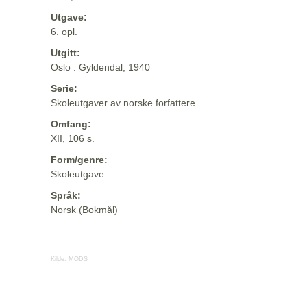
Utgave:
6. opl.
Utgitt:
Oslo : Gyldendal, 1940
Serie:
Skoleutgaver av norske forfattere
Omfang:
XII, 106 s.
Form/genre:
Skoleutgave
Språk:
Norsk (Bokmål)
Kilde:
MODS