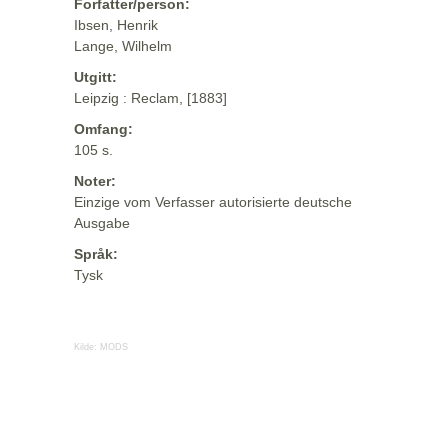
Forfatter/person:
Ibsen, Henrik
Lange, Wilhelm
Utgitt:
Leipzig : Reclam, [1883]
Omfang:
105 s.
Noter:
Einzige vom Verfasser autorisierte deutsche
Ausgabe
Språk:
Tysk
Kilde:
MODS