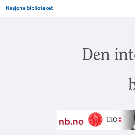
Den int
b