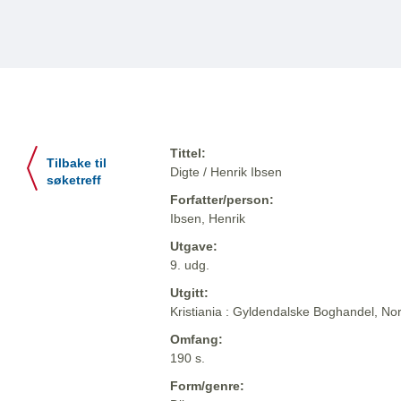
Tittel:
Tilbake til
Digte / Henrik Ibsen
søketreff
Forfatter/person:
Ibsen, Henrik
Utgave:
9. udg.
Utgitt:
Kristiania : Gyldendalske Boghandel, Nor
Omfang:
190 s.
Form/genre: