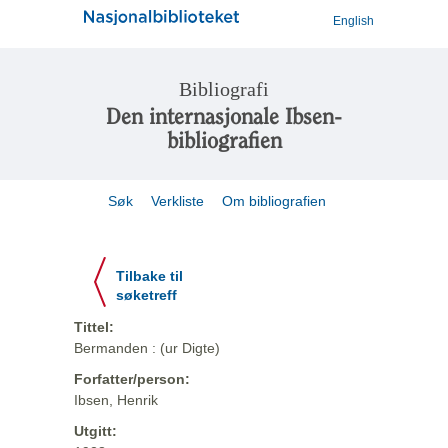
English
Bibliografi
Den internasjonale Ibsen-
bibliografien
Søk
Verkliste
Om bibliografien
Tilbake til
søketreff
Tittel:
Bermanden : (ur Digte)
Forfatter/person:
Ibsen, Henrik
Utgitt: