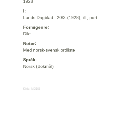
1928
I:
Lunds Dagblad : 20/3-(1928), ill., port.
Form/genre:
Dikt
Noter:
Med norsk-svensk ordliste
Språk:
Norsk (Bokmål)
Kilde:
MODS