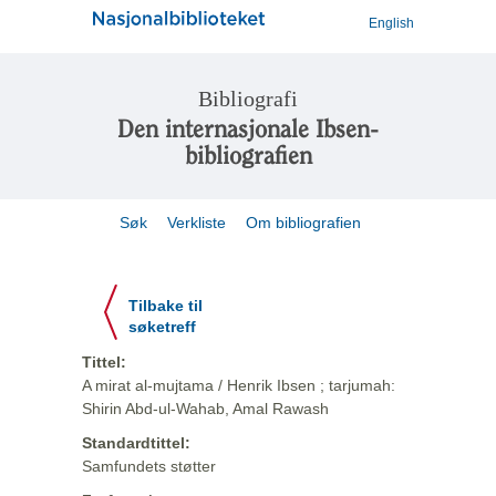
English
Bibliografi
Den internasjonale Ibsen-
bibliografien
Søk
Verkliste
Om bibliografien
Tilbake til
søketreff
Tittel:
A mirat al-mujtama / Henrik Ibsen ; tarjumah:
Shirin Abd-ul-Wahab, Amal Rawash
Standardtittel:
Samfundets støtter