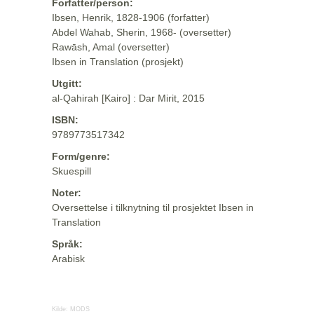
Forfatter/person:
Ibsen, Henrik, 1828-1906 (forfatter)
Abdel Wahab, Sherin, 1968- (oversetter)
Rawāsh, Amal (oversetter)
Ibsen in Translation (prosjekt)
Utgitt:
al-Qahirah [Kairo] : Dar Mirit, 2015
ISBN:
9789773517342
Form/genre:
Skuespill
Noter:
Oversettelse i tilknytning til prosjektet Ibsen in
Translation
Språk:
Arabisk
Kilde:
MODS