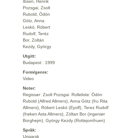
Ibsen, Henrik
Pozsgai, Zsolt
Rubold, Ödön
Götz, Anna
Leskó, Róbert
Rudolf, Teréz
Bor, Zoltán
Kezdy, György
Utgitt:
Budapest : 1999
Form/genre:
Video
Noter:
Regissør: Zsolt Pozsgai. Rolleliste: Ödön
Rubold (Alfred Allmers), Anna Götz (fru Rita
Allmers), Róbert Leskó (Eyolf), Terez Rudolf
(frøken Asta Allmers), Zóltan Bor (ingeniør
Borghejm), György Kezdy (Rottejomfruen)
Språk:
Ungarsk