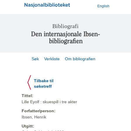
English
Bibliografi
Den internasjonale Ibsen-
bibliografien
Søk
Verkliste
Om bibliografien
Tilbake til
søketreff
Tittel:
Lille Eyolf : skuespill i tre akter
Forfatter/person:
Ibsen, Henrik
Utgitt: