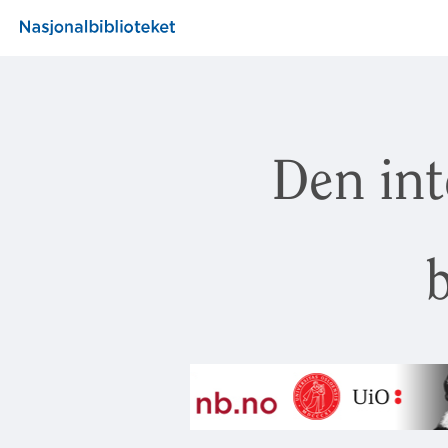
Den int
b