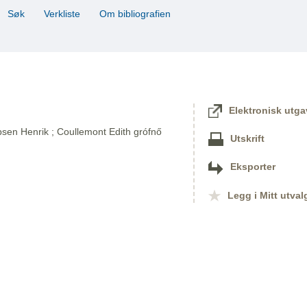
Søk
Verkliste
Om bibliografien
Elektronisk utga
bsen Henrik ; Coullemont Edith grófnő
Utskrift
Eksporter
Legg i Mitt utval