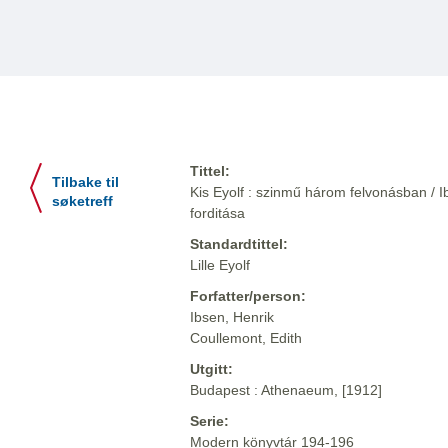
Tittel:
Tilbake til
Kis Eyolf : szinmű három felvonásban / I
søketreff
forditása
Standardtittel:
Lille Eyolf
Forfatter/person:
Ibsen, Henrik
Coullemont, Edith
Utgitt:
Budapest : Athenaeum, [1912]
Serie:
Modern könyvtár 194-196