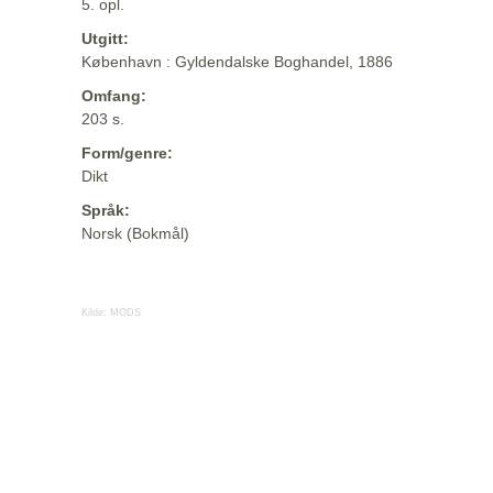
5. opl.
Utgitt:
København : Gyldendalske Boghandel, 1886
Omfang:
203 s.
Form/genre:
Dikt
Språk:
Norsk (Bokmål)
Kilde:
MODS