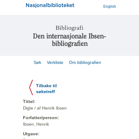
English
Bibliografi
Den internasjonale Ibsen-
bibliografien
Søk
Verkliste
Om bibliografien
Tilbake til
søketreff
Tittel:
Digte / af Henrik Ibsen
Forfatter/person:
Ibsen, Henrik
Utgave: