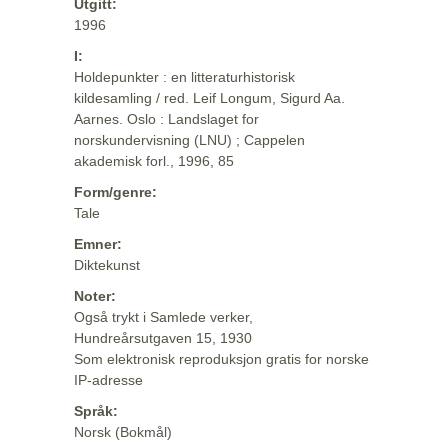
Utgitt:
1996
I:
Holdepunkter : en litteraturhistorisk
kildesamling / red. Leif Longum, Sigurd Aa.
Aarnes. Oslo : Landslaget for
norskundervisning (LNU) ; Cappelen
akademisk forl., 1996, 85
Form/genre:
Tale
Emner:
Diktekunst
Noter:
Også trykt i Samlede verker,
Hundreårsutgaven 15, 1930
Som elektronisk reproduksjon gratis for norske
IP-adresse
Språk:
Norsk (Bokmål)