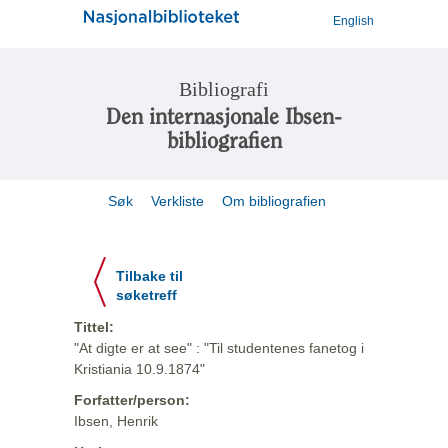
English
Bibliografi
Den internasjonale Ibsen-
bibliografien
Søk
Verkliste
Om bibliografien
Tilbake til
søketreff
Tittel:
"At digte er at see" : "Til studentenes fanetog i
Kristiania 10.9.1874"
Forfatter/person:
Ibsen, Henrik