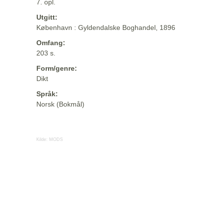
7. opl.
Utgitt:
København : Gyldendalske Boghandel, 1896
Omfang:
203 s.
Form/genre:
Dikt
Språk:
Norsk (Bokmål)
Kilde:
MODS