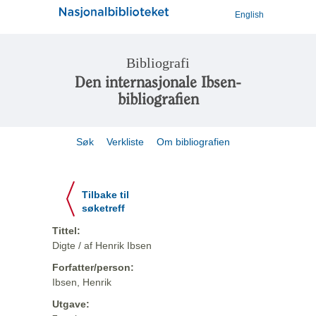
English
Bibliografi
Den internasjonale Ibsen-
bibliografien
Søk
Verkliste
Om bibliografien
Tilbake til
søketreff
Tittel:
Digte / af Henrik Ibsen
Forfatter/person:
Ibsen, Henrik
Utgave: