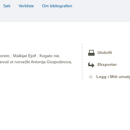
Søk
Verkliste
Om bibliografien
Utskrift
eto ; Malkijat Ejolf ; Kogato nie,
revod ot norvežki Antonija Gospodinova,
Eksporter
Legg i Mitt utval