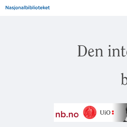
Den int
b