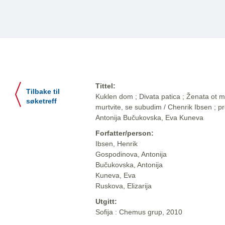
Tittel:
Tilbake til
Kuklen dom ; Divata patica ; Ženata ot mor
søketreff
murtvite, se subudim / Chenrik Ibsen ; p
Antonija Bučukovska, Eva Kuneva
Forfatter/person:
Ibsen, Henrik
Gospodinova, Antonija
Bučukovska, Antonija
Kuneva, Eva
Ruskova, Elizarija
Utgitt:
Sofija : Chemus grup, 2010