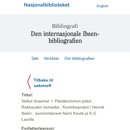
English
Bibliografi
Den internasjonale Ibsen-
bibliografien
Søk
Verkliste
Om bibliografien
Tilbake til
søketreff
Tittel:
Valitut draamat. I. Päiväkummun pidot ;
Rakkauden komedia ; Kuninkaanalut / Henrik
Ibsen ; suomentaneet Aarni Kouta ja K.S.
Laurila
Forfatter/person: