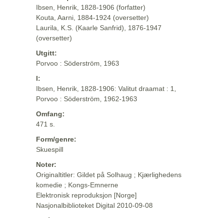
Ibsen, Henrik, 1828-1906 (forfatter)
Kouta, Aarni, 1884-1924 (oversetter)
Laurila, K.S. (Kaarle Sanfrid), 1876-1947
(oversetter)
Utgitt:
Porvoo : Söderström, 1963
I:
Ibsen, Henrik, 1828-1906: Valitut draamat : 1,
Porvoo : Söderström, 1962-1963
Omfang:
471 s.
Form/genre:
Skuespill
Noter:
Originaltitler: Gildet på Solhaug ; Kjærlighedens
komedie ; Kongs-Emnerne
Elektronisk reproduksjon [Norge]
Nasjonalbiblioteket Digital 2010-09-08