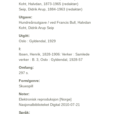
Koht, Halvdan, 1873-1965 (redaktør)
Seip, Didrik Arup, 1884-1963 (redaktør)
Utgave:
Hundreårsutgave / ved Francis Bull, Halvdan
Koht, Didrik Arup Seip
Utgitt:
Oslo : Gyldendal, 1929
I:
Ibsen, Henrik, 1828-1906: Verker : Samlede
verker : B. 3, Oslo : Gyldendal, 1928-57
Omfang:
297 s.
Form/genre:
Skuespill
Noter:
Elektronisk reproduksjon [Norge]
Nasjonalbiblioteket Digital 2010-07-21
Språk: