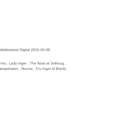
lbiblioteket Digital 2010-04-08
rma ; Lady Inger ; The feast at Solhoug ;
 Kjæmpehøien ; Norma ; Fru Inger til Østråt ;