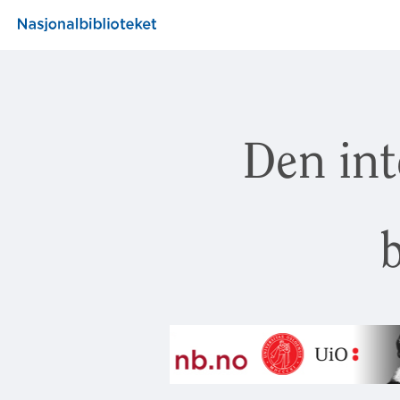
Den int
b