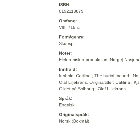
ISBN:
0192113879
Omfang:
VIII, 715 s.
Form/genre:
Skuespill
Noter:
Elektronisk reproduksjon [Norge] Nasjona
Innhold:
Innhold: Catiline ; The burial mound ; No
Olaf Liljekrans. Originaltitler: Catilina ;
Gildet på Solhoug ; Olaf Liljekrans
Språk:
Engelsk
Originalspråk:
Norsk (Bokmål)